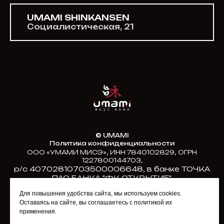
UMAMI SHINKANSEN
Социалистическая, 21
© UMAMI
Политика конфиденциальности
,
,
ООО «УМАМИ МИСЭ»
ИНН 7840102829
ОГРН
1227800144703,
р/с 40702810703500006648, в банке ТОЧКА
ПАО БАНКА "ФК ОТКРЫТИЕ",
БИК 044525999, к/с 30101810845250000999
Для повышения удобства сайта, мы используем cookies.
Юр. адрес:
Оставаясь на сайте, вы соглашаетесь с политикой их
191119, Санкт-Петербург, улица Константина Заслонова,
д.17, кв. 47
применения.
тел. +7(812)927-17-77