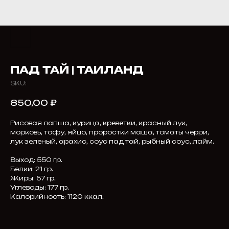
ПАД ТАЙ | ТАИЛАНД
SKU:
850,00
₽
Рисовая лапша, курица, креветки, красный лук,
морковь, тофу, яйцо, проростки маша, томаты черри,
лук зеленый, арахис, соус пад тай, рыбный соус, лайм.
Выход: 550 гр.
Белки: 21 гр.
Жиры: 57 гр.
Углеводы: 177 гр.
Калорийность: 1120 ккал.