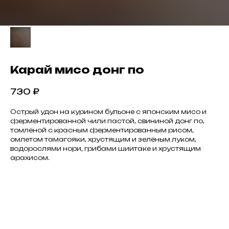
Карай мисо донг по
730
₽
Острый удон на курином бульоне с японским мисо и
ферментированной чили пастой, свининой донг по,
томлёной с красным ферментированным рисом,
омлетом тамагояки, хрустящим и зелёным луком,
водорослями нори, грибами шиитаке и хрустящим
арахисом.