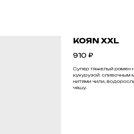
KOЯN XXL
₽
910
Супер тяжелый рамен н
кукурузой. сливочным 
нитями чили, водоросл
чяшу.