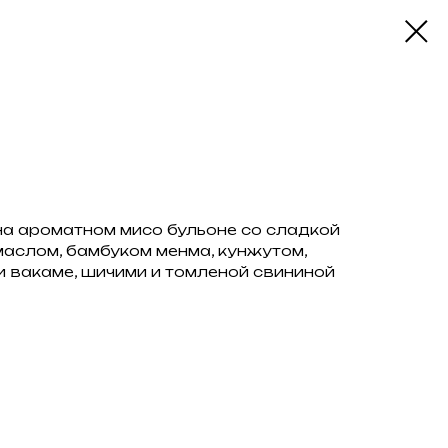
а ароматном мисо бульоне со сладкой
маслом, бамбуком менма, кунжутом,
и вакаме, шичими и томленой свининой