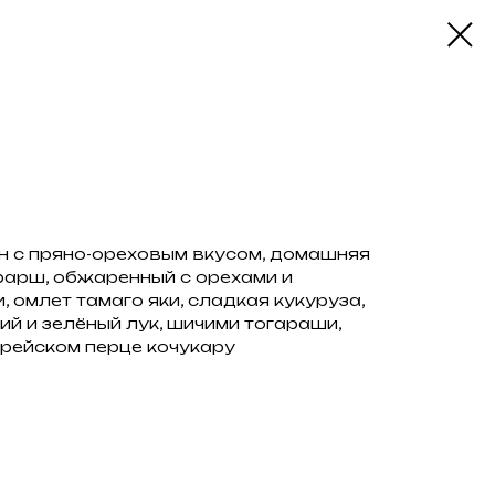
н с пряно-ореховым вкусом, домашняя
фарш, обжаренный с орехами и
 омлет тамаго яки, сладкая кукуруза,
ий и зелёный лук, шичими тогараши,
рейском перце кочукару