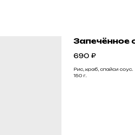
Запечённое с
₽
690
Рис, краб, спайси соус.
150 г.