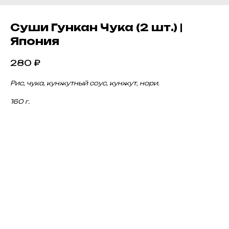
Суши Гункан Чука (2 шт.) |
Япония
280
₽
Рис, чука, кунжутный соус, кунжут, нори.
160 г.