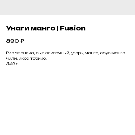
Унаги манго | Fusion
890
₽
Рис японика, сыр сливочный, угорь, манго, соус манго-
чили, икра тобико.
340 г.