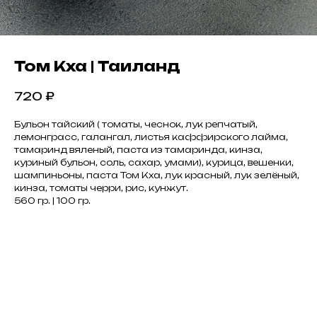
Том Кха | Таиланд
720
₽
Бульон тайский ( томаты, чеснок, лук репчатый,
лемонграсс, галангал, листья каффирского лайма,
тамаринд вяленый, паста из тамаринда, кинза,
куриный бульон, соль, сахар, умами), курица, вешенки,
шампиньоны, паста Том Кха, лук красный, лук зелёный,
кинза, томаты черри, рис, кунжут.
560 гр. | 100 гр.