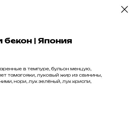
 бекон | Япония
аренные в темпуре, бульон менцую,
ет тамагояки, луковый жир из свинины,
ими, нори, лук зелёный, лук криспи,