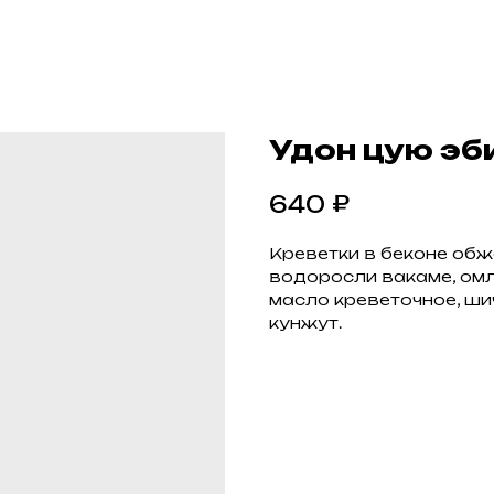
Удон цую эби
₽
640
Креветки в беконе обж
водоросли вакаме, омл
масло креветочное, шич
кунжут.