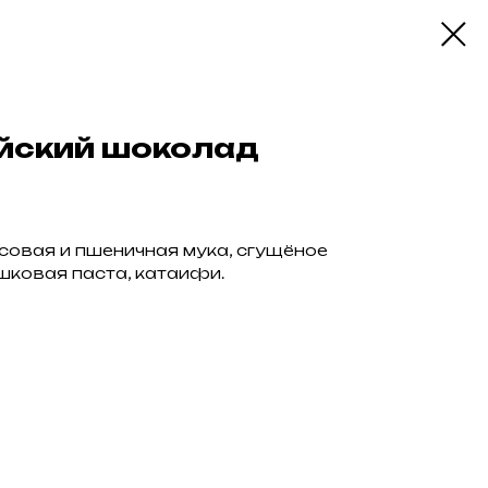
йский шоколад
овая и пшеничная мука, сгущёное
шковая паста, катаифи.