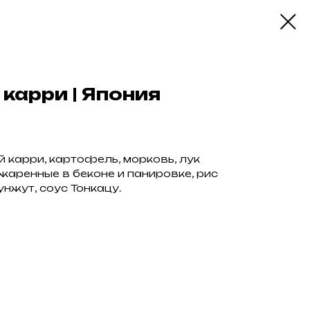
карри | Япония
й карри, картофель, морковь, лук
бжаренные в беконе и панировке, рис
унжут, соус Тонкацу.