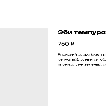
Эби темпура 
₽
750
Японский карри (желты
репчатый), креветки, о
японика, лук зелёный, к