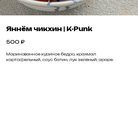
Яннём чикхин | K-Punk
500
₽
Маринованное куриное бедро, крахмал
картофельный, соус батин, лук зелёный, араре.