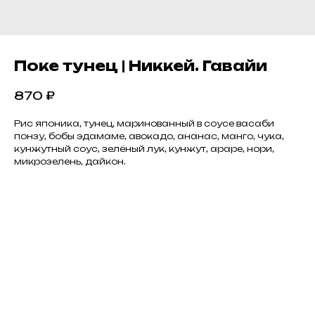
Поке тунец | Никкей. Гавайи
870
₽
Рис японика, тунец, маринованный в соусе васаби
понзу, бобы эдамаме, авокадо, ананас, манго, чука,
кунжутный соус, зелёный лук, кунжут, араре, нори,
микрозелень, дайкон.